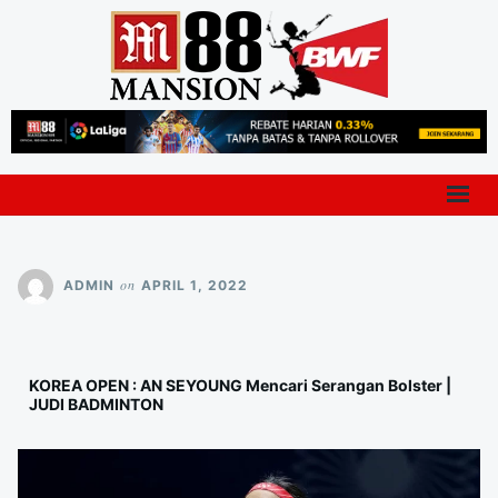
on
ADMIN
APRIL 1, 2022
KOREA OPEN : AN SEYOUNG Mencari Serangan Bolster |
JUDI BADMINTON