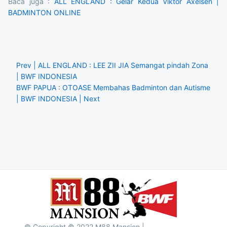
Baca juga :
ALL ENGLAND : Gelar Kedua Viktor Axelsen |
BADMINTON ONLINE
Prev | ALL ENGLAND : LEE ZII JIA Semangat pindah Zona
| BWF INDONESIA
BWF PAPUA : OTOASE Membahas Badminton dan Autisme
| BWF INDONESIA | Next
© Copyright © 2022 M88 Mansion |