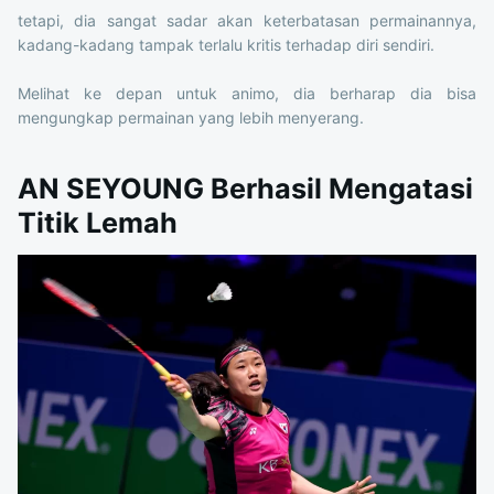
tetapi, dia sangat sadar akan keterbatasan permainannya,
kadang-kadang tampak terlalu kritis terhadap diri sendiri.
Melihat ke depan untuk animo, dia berharap dia bisa
mengungkap permainan yang lebih menyerang.
AN SEYOUNG Berhasil Mengatasi
Titik Lemah