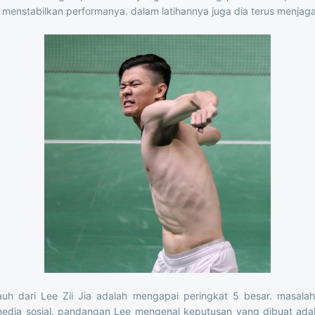
menstabilkan performanya. dalam latihannya juga dia terus menjaga
uh dari Lee Zii Jia adalah mengapai peringkat 5 besar. masala
 media sosial. pandangan Lee mengenai keputusan yang dibuat ada