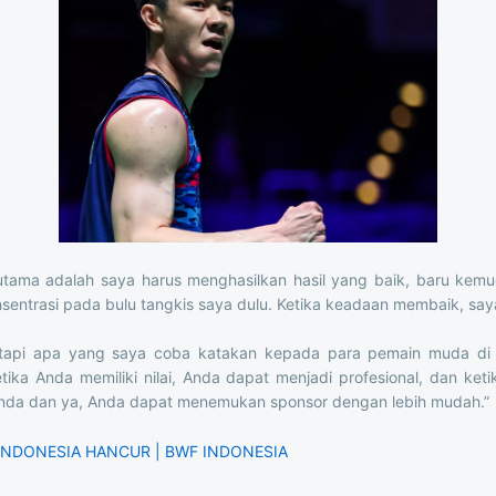
tama adalah saya harus menghasilkan hasil yang baik, baru kemu
sentrasi pada bulu tangkis saya dulu. Ketika keadaan membaik, say
 tetapi apa yang saya coba katakan kepada para pemain muda di
Ketika Anda memiliki nilai, Anda dapat menjadi profesional, dan ket
nda dan ya, Anda dapat menemukan sponsor dengan lebih mudah.”
 INDONESIA HANCUR | BWF INDONESIA