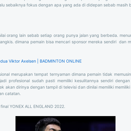
lu sebaiknya fokus dengan apa yang ada di didepan sebab masih b
lai orang lain sebab setiap orang punya jalan yang berbeda. men
 tangkis. dimana pemain bisa mencari sponsor mereka sendiri dan 
edua Viktor Axelsen | BADMINTON ONLINE
sional merupakan tempat ternyaman dimana pemain tidak memusi
di profesional sudah pasti memiliki kesulitannya sendiri dengan
n dirinya dengan tampil di televisi dan dinilai memiliki memiliki p
an catatan.
ak final YONEX ALL ENGLAND 2022.