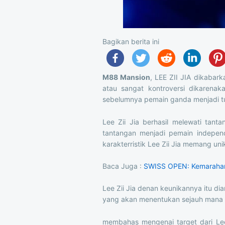
Bagikan berita ini
M88 Mansion
, LEE ZII JIA dikabar
atau sangat kontroversi dikaren
sebelumnya pemain ganda menjadi tun
Lee Zii Jia berhasil melewati tan
tantangan menjadi pemain independe
karakterristik Lee Zii Jia memang uni
Baca Juga :
SWISS OPEN: Kemarahan
Lee Zii Jia denan keunikannya itu d
yang akan menentukan sejauh mana d
membahas mengenai target dari Lee