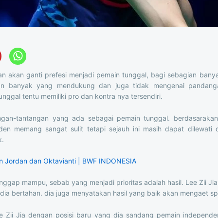
kan akan ganti prefesi menjadi pemain tunggal, bagi sebagian ban
akan banyak yang mendukung dan juga tidak mengenai pandanga
ggal tentu memiliki pro dan kontra nya tersendiri.
tangan-tantangan yang ada sebagai pemain tunggal. berdasarakan
n memang sangat sulit tetapi sejauh ini masih dapat dilewati de
k.
 Jordan dan Oktavianti | BWF INDONESIA
ianggap mampu, sebab yang menjadi prioritas adalah hasil. Lee Zii J
ia bertahan. dia juga menyatakan hasil yang baik akan mengaet sp
 Zii Jia dengan posisi baru yang dia sandang pemain independen