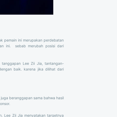
yak pemain ini merupakan perdebatan
n ini. sebab merubah posisi dari
 tanggapan Lee Zii Jia, tantangan-
ngan baik. karena jika dilihat dari
ia juga beranggapan sama bahwa hasil
onsor.
. Lee Zii Jia menyatakan targetnya