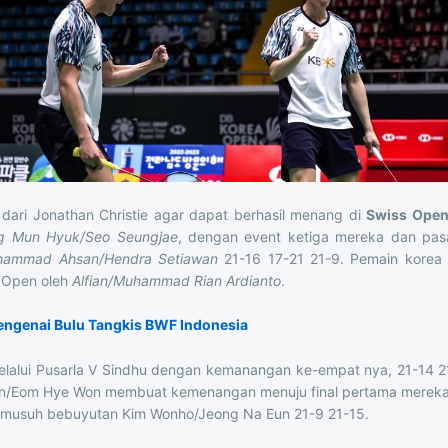
 dari Jonathan Christie agar dapat berhasil menang di
Swiss Ope
g Mun Hyuk/Seo Seungjae
, dengan event ketiga mereka dan pas
ammad Ahsan/Hendra Setiawan
21-16 17-21 21-9. Pemain korea l
s Open oleh
Alfian/Muhammad Rian Ardianto
.
genai Bulu Tangkis BWF Indonesia
lalui Pusarla V Sindhu dengan kemanangan ke-empat nya, 21-14 21
un/Eom Hye Won membuat kemenangan menuju final pertama mereka 
musuh bebuyutan Kim Wonho/Jeong Na Eun 21-9 21-15.