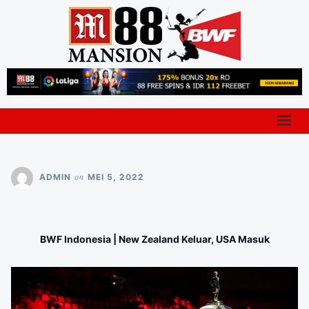
on
ADMIN
MEI 5, 2022
BWF Indonesia | New Zealand Keluar, USA Masuk