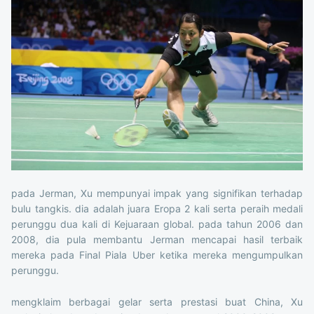
pada Jerman, Xu mempunyai impak yang signifikan terhadap
bulu tangkis. dia adalah juara Eropa 2 kali serta peraih medali
perunggu dua kali di Kejuaraan global. pada tahun 2006 dan
2008, dia pula membantu Jerman mencapai hasil terbaik
mereka pada Final Piala Uber ketika mereka mengumpulkan
perunggu.
mengklaim berbagai gelar serta prestasi buat China, Xu